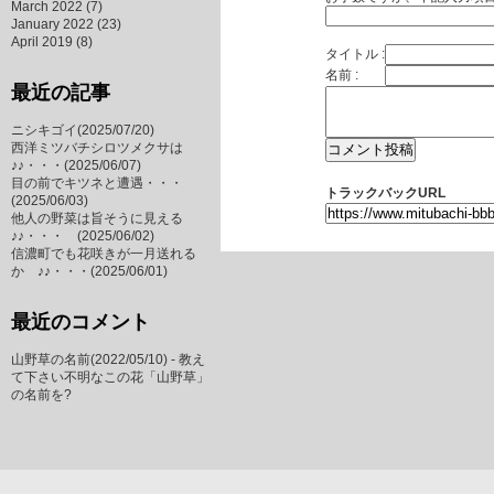
March 2022
(7)
January 2022
(23)
April 2019
(8)
タイトル :
名前 :
最近の記事
ニシキゴイ
(2025/07/20)
西洋ミツバチシロツメクサは
♪♪・・・
(2025/06/07)
目の前でキツネと遭遇・・・
トラックバックURL
(2025/06/03)
他人の野菜は旨そうに見える
♪♪・・・
(2025/06/02)
信濃町でも花咲きが一月送れる
か ♪♪・・・
(2025/06/01)
最近のコメント
山野草の名前(2022/05/10) -
教え
て下さい不明なこの花「山野草」
の名前を?